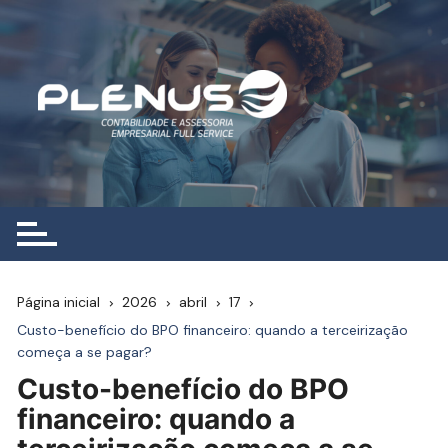
Ir
para
o
conteúdo
Página inicial
2026
abril
17
Custo-benefício do BPO financeiro: quando a terceirização
começa a se pagar?
Custo-benefício do BPO
financeiro: quando a